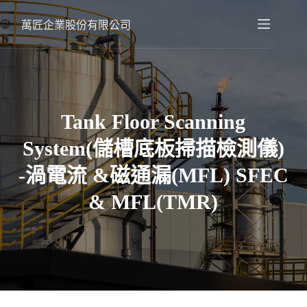
跳
至
萬匠企業股份有限公司
主
要
內
容
Tank Floor Scanning
System(儲槽底板掃描檢測儀)
-渦電流 &磁通漏(MFL) SFEC
& MFL(TMR)