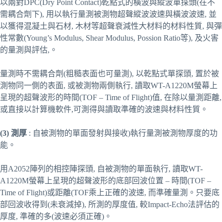
以兩對DPC(Dry Point Contact)乾點式的橫波與縱波單探頭(在不
需耦合劑下), 用以執行量測被測物超聲縱波波速與橫波波速, 並
以獲得混凝土與石材, 木材等超聲衰減性大材料的材料性質, 與彈
性常數(Young’s Modulus, Shear Modulus, Possion Ratio等), 及火害
的量測與評估,。
量測時不需耦合劑(粗糙表面也可量測), 以乾點式單探頭, 置於被
測物同一側的表面, 或被測物兩側執行, 讀取WT-A1220M螢幕上
呈現的超聲波形的時間(TOF – Time of Flight)值, 在除以量測距離,
或直接以計算機軟件,可測得與讀取準確的波速與材料性質。
(3)
測厚
: 自被測物的單面發射與接收)執行量測被測物厚度的功
能。
用A2052陣列的相控陣探頭, 自被測物的單面執行, 讀取WT-
A1220M螢幕上呈現的超聲波形的底部回波位置 – 時間(TOF –
Time of Flight)或距離(TOF乘上正確的波速, 而準確量測。只要底
部回波收得到(未衰減掉), 所測的厚度值, 較Impact-Echo法評估的
厚度, 準確的多(波速必須正確)。