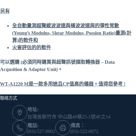
另有
全自動量測超聲縱波波速與橫波波速與的彈性常數
(Young’s Modulus, Shear Modulus, Possion Ratio)
量測(
計
算)
的軟件和
火害評估的的軟件
可以選購 (
必須同時購買與超聲訊號擷取轉換器 – Data
Acqusition & Adaptor Unit)
。
WT-A
1220 M
是一款多用途
且
CP
值高的儀器。
值得
您參考 !
聯絡方式
地址:
台灣省新竹市 中山路40巷25-1號4F之14
電話:
傳真：
(03)-527-8802
(03)-522-0072