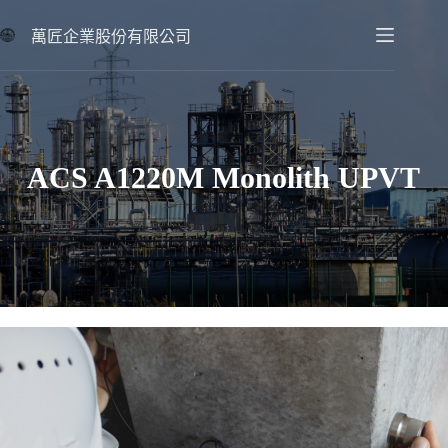
跳
至
萬匠企業股份有限公司
主
要
內
容
ACS A1220M Monolith UPVT