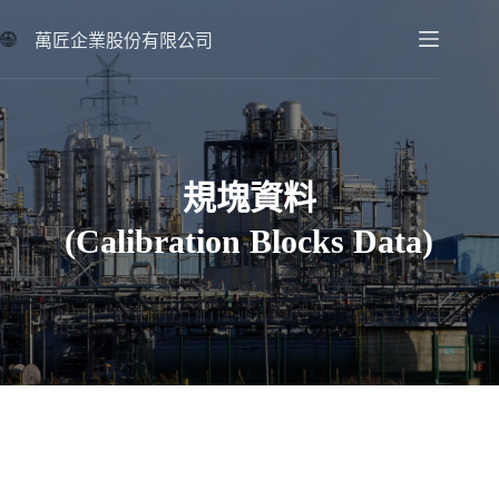
跳
至
萬匠企業股份有限公司
主
要
內
容
規塊資料
(Calibration Blocks Data)