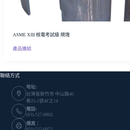
ASME XIII 核電考試級 規塊
產品連結
聯絡方式
地址:
台灣省新竹市 中山路40
巷25-1號4F之14
電話:
(03)-527-8802
傳真：
(03)-522-0072